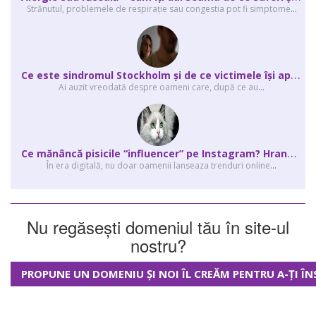
Strănutul, problemele de respirație sau congestia pot fi simptome
...
C
e este sindromul Stockholm și de ce victimele își apără agresorii.
Ai auzit vreodată despre oameni care, după ce au
...
C
e mănâncă pisicile “influencer” pe Instagram? Hrana lor virală
În era digitală, nu doar oamenii lanseaza trenduri online
...
Nu regăsești domeniul tău în site-ul
nostru?
PROPUNE UN DOMENIU ȘI NOI ÎL CREĂM PENTRU A-ȚI ÎN