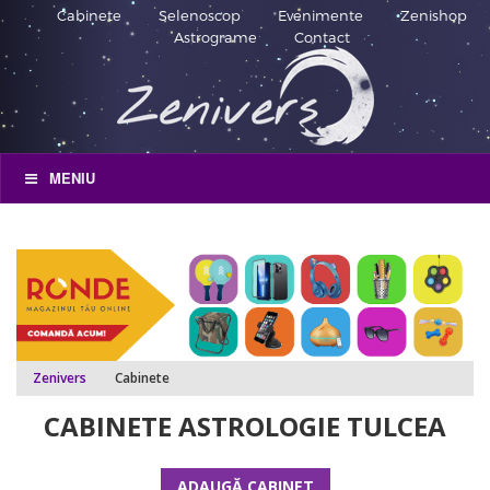
Cabinete
Selenoscop
Evenimente
Zenishop
Astrograme
Contact
MENIU
Zenivers
Cabinete
CABINETE ASTROLOGIE TULCEA
ADAUGĂ CABINET