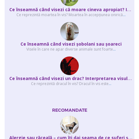
C
e înseamnă când visezi că moare cineva apropiat? Interpretarea visului în ...
Ce reprezintă moartea în vis? Moartea în accepţiunea onirică
...
Ce înseamnă când visezi şobolani sau şoareci
Visele în care ne apar diverse animale sunt foarte
...
C
e înseamnă când visezi un drac? Interpretarea visului în care apar unul sau...
Ce reprezintă dracul în vis? Dracul în vis este
...
RECOMANDATE
A
lergie sau răceală – cum îţi dai seama de ce suferi și de ce conteaz...