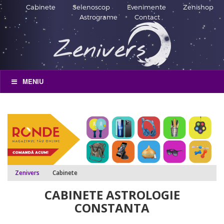
Cabinete
Selenoscop
Evenimente
Zenishop
Astrograme
Contact
MENIU
Zenivers
Cabinete
CABINETE ASTROLOGIE
CONSTANTA