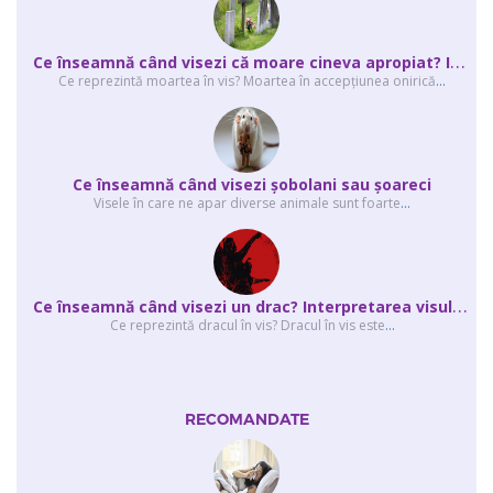
C
e înseamnă când visezi că moare cineva apropiat? Interpretarea visului în ...
Ce reprezintă moartea în vis? Moartea în accepţiunea onirică
...
Ce înseamnă când visezi şobolani sau şoareci
Visele în care ne apar diverse animale sunt foarte
...
C
e înseamnă când visezi un drac? Interpretarea visului în care apar unul sau...
Ce reprezintă dracul în vis? Dracul în vis este
...
RECOMANDATE