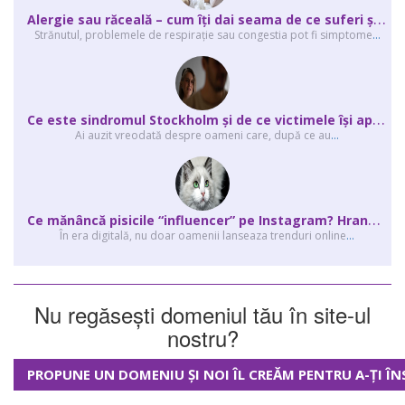
A
lergie sau răceală – cum îţi dai seama de ce suferi și de ce conteaz...
Strănutul, problemele de respirație sau congestia pot fi simptome
...
C
e este sindromul Stockholm și de ce victimele își apără agresorii.
Ai auzit vreodată despre oameni care, după ce au
...
C
e mănâncă pisicile “influencer” pe Instagram? Hrana lor virală
În era digitală, nu doar oamenii lanseaza trenduri online
...
Nu regăsești domeniul tău în site-ul
nostru?
PROPUNE UN DOMENIU ȘI NOI ÎL CREĂM PENTRU A-ȚI ÎN