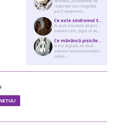
Strănutul, problemele de
respirație sau congestia
pot fi simptome
...
C
e este sindromul Stockholm și de ce victimele își apără agresorii.
Ai auzit vreodată despre
oameni care, după ce au
...
C
e mănâncă pisicile “influencer” pe Instagram? Hrana lor virală
În era digitală, nu doar
oamenii lanseaza trenduri
online
...
?
NETUL!