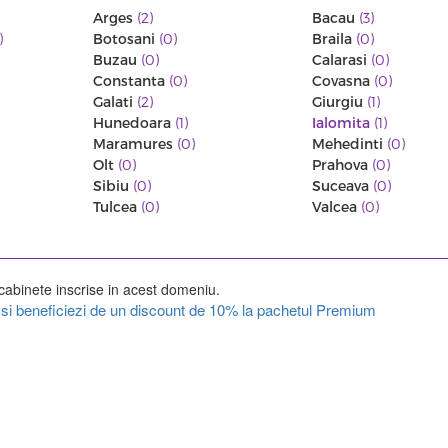
Arges
(2)
Bacau
(3)
)
Botosani
(0)
Braila
(0)
Buzau
(0)
Calarasi
(0)
Constanta
(0)
Covasna
(0)
Galati
(2)
Giurgiu
(1)
Hunedoara
(1)
Ialomita
(1)
Maramures
(0)
Mehedinti
(0)
Olt
(0)
Prahova
(0)
Sibiu
(0)
Suceava
(0)
Tulcea
(0)
Valcea
(0)
cabinete inscrise in acest domeniu.
ul si beneficiezi de un discount de 10% la pachetul Premium