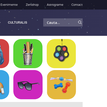
Evenimente
Zenishop
Astrograme
Contact
Caută
CULTURALIS