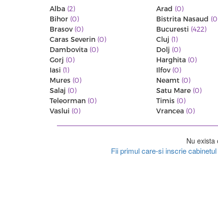
Alba
(2)
Arad
(0)
Bihor
(0)
Bistrita Nasaud
(0
Brasov
(0)
Bucuresti
(422)
Caras Severin
(0)
Cluj
(1)
Dambovita
(0)
Dolj
(0)
Gorj
(0)
Harghita
(0)
Iasi
(1)
Ilfov
(0)
Mures
(0)
Neamt
(0)
Salaj
(0)
Satu Mare
(0)
Teleorman
(0)
Timis
(0)
Vaslui
(0)
Vrancea
(0)
Nu exista 
Fii primul care-si inscrie cabinet