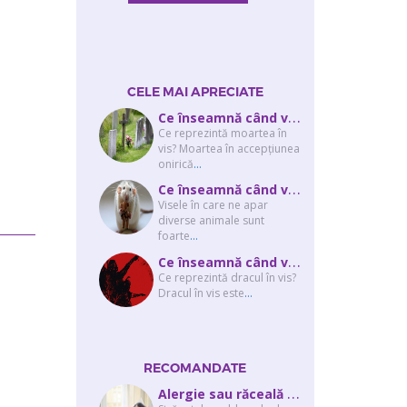
CELE MAI APRECIATE
C
e înseamnă când visezi că moare cineva apropiat? Interpretarea visului în ...
Ce reprezintă moartea în
vis? Moartea în accepţiunea
onirică
...
C
e înseamnă când visezi şobolani sau şoareci
Visele în care ne apar
diverse animale sunt
foarte
...
C
e înseamnă când visezi un drac? Interpretarea visului în care apar unul sau...
Ce reprezintă dracul în vis?
Dracul în vis este
...
RECOMANDATE
A
lergie sau răceală – cum îţi dai seama de ce suferi și de ce conteaz...