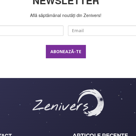
NEWSLETTER
Află săptămânal noutăți din Zenivers!
Nume
Email
TACT
ARTICOLE RECENTE