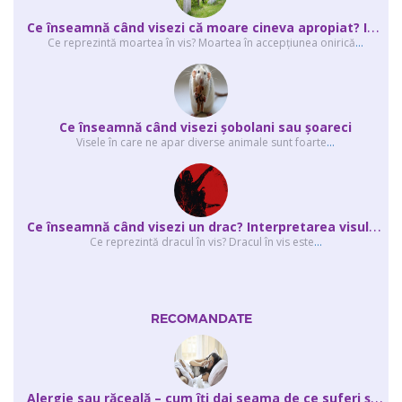
C
e înseamnă când visezi că moare cineva apropiat? Interpretarea visului în ...
Ce reprezintă moartea în vis? Moartea în accepţiunea onirică
...
Ce înseamnă când visezi şobolani sau şoareci
Visele în care ne apar diverse animale sunt foarte
...
C
e înseamnă când visezi un drac? Interpretarea visului în care apar unul sau...
Ce reprezintă dracul în vis? Dracul în vis este
...
RECOMANDATE
A
lergie sau răceală – cum îţi dai seama de ce suferi și de ce conteaz...