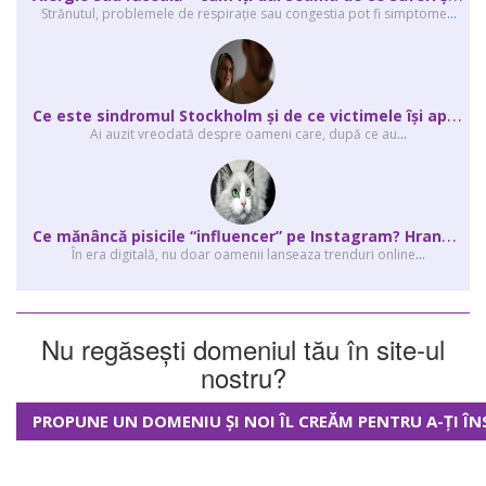
Strănutul, problemele de respirație sau congestia pot fi simptome
...
C
e este sindromul Stockholm și de ce victimele își apără agresorii.
Ai auzit vreodată despre oameni care, după ce au
...
C
e mănâncă pisicile “influencer” pe Instagram? Hrana lor virală
În era digitală, nu doar oamenii lanseaza trenduri online
...
Nu regăsești domeniul tău în site-ul
nostru?
PROPUNE UN DOMENIU ȘI NOI ÎL CREĂM PENTRU A-ȚI ÎN