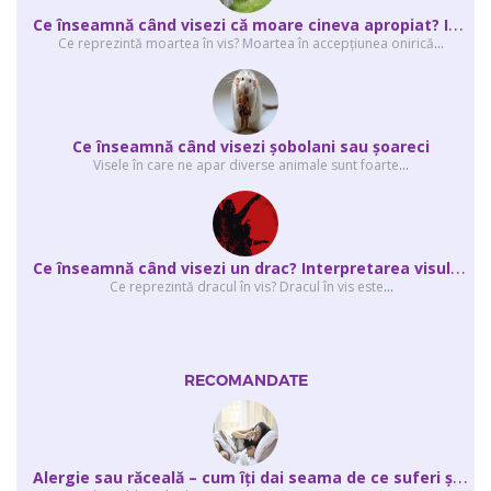
C
e înseamnă când visezi că moare cineva apropiat? Interpretarea visului în ...
Ce reprezintă moartea în vis? Moartea în accepţiunea onirică
...
Ce înseamnă când visezi şobolani sau şoareci
Visele în care ne apar diverse animale sunt foarte
...
C
e înseamnă când visezi un drac? Interpretarea visului în care apar unul sau...
Ce reprezintă dracul în vis? Dracul în vis este
...
RECOMANDATE
A
lergie sau răceală – cum îţi dai seama de ce suferi și de ce conteaz...