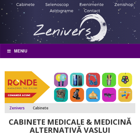
Cabinete
Selenoscop
Evenimente
Zenishop
Astrograme
Contact
MENIU
Zenivers
Cabinete
CABINETE MEDICALE & MEDICINĂ
ALTERNATIVĂ VASLUI