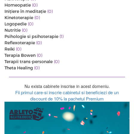
Homeopatie
(0)
Iniţiere în meditaţie
(0)
Kinetoterapie
(0)
Logopedie
(0)
Nutritie
(0)
Psihologie si psihoterapie
(1)
Reflexoterapie
(0)
Reiki
(0)
Terapia Bowen
(0)
Terapii trans-personale
(0)
Theta Healing
(0)
Nu exista cabinete inscrise in acest domeniu.
Fii primul care-si inscrie cabinetul si beneficiezi de un
discount de 10% la pachetul Premium