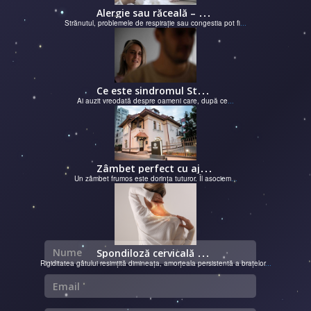
A
lergie sau răceală – cum îţi dai seama de ce suferi și de ce conteaz...
Strănutul, problemele de respirație sau congestia pot fi
...
C
e este sindromul Stockholm și de ce victimele își apără agresorii.
Ai auzit vreodată despre oameni care, după ce
...
Z
âmbet perfect cu ajutorul unui cabinet dentar
Un zâmbet frumos este dorința tuturor. Îl asociem
...
Nume
S
pondiloză cervicală – semnale de alarmă și soluții moderne chirurgie...
Rigiditatea gâtului resimțită dimineața, amorțeala persistentă a brațelor
...
Email