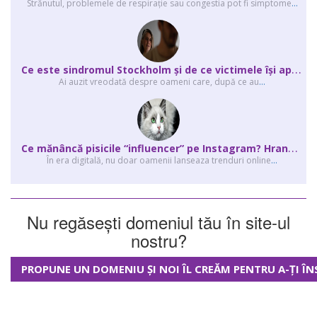
Strănutul, problemele de respirație sau congestia pot fi simptome
...
C
e este sindromul Stockholm și de ce victimele își apără agresorii.
Ai auzit vreodată despre oameni care, după ce au
...
C
e mănâncă pisicile “influencer” pe Instagram? Hrana lor virală
În era digitală, nu doar oamenii lanseaza trenduri online
...
Nu regăsești domeniul tău în site-ul
nostru?
PROPUNE UN DOMENIU ȘI NOI ÎL CREĂM PENTRU A-ȚI ÎN