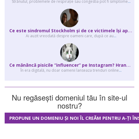
Strănutul, problemele de respirație sau congestia pot fi simptome
...
C
e este sindromul Stockholm și de ce victimele își apără agresorii.
Ai auzit vreodată despre oameni care, după ce au
...
C
e mănâncă pisicile “influencer” pe Instagram? Hrana lor virală
În era digitală, nu doar oamenii lanseaza trenduri online
...
Nu regăsești domeniul tău în site-ul
nostru?
PROPUNE UN DOMENIU ȘI NOI ÎL CREĂM PENTRU A-ȚI ÎN