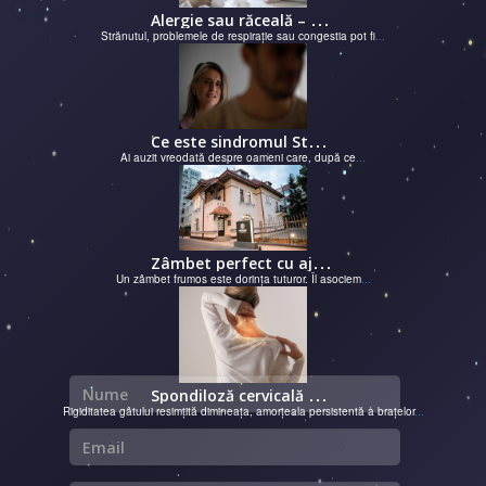
A
lergie sau răceală – cum îţi dai seama de ce suferi și de ce conteaz...
Strănutul, problemele de respirație sau congestia pot fi
...
C
e este sindromul Stockholm și de ce victimele își apără agresorii.
Ai auzit vreodată despre oameni care, după ce
...
Z
âmbet perfect cu ajutorul unui cabinet dentar
Un zâmbet frumos este dorința tuturor. Îl asociem
...
Nume
S
pondiloză cervicală – semnale de alarmă și soluții moderne chirurgie...
Rigiditatea gâtului resimțită dimineața, amorțeala persistentă a brațelor
...
Email