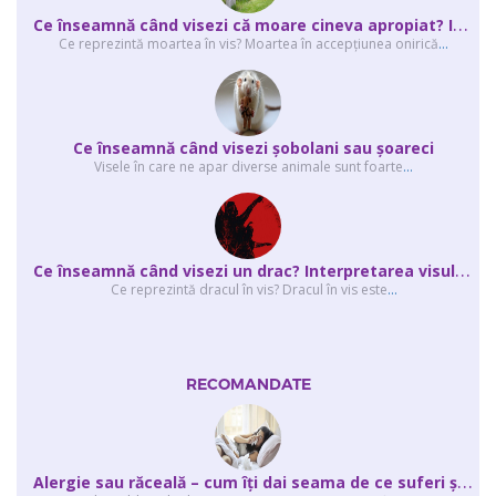
C
e înseamnă când visezi că moare cineva apropiat? Interpretarea visului în ...
Ce reprezintă moartea în vis? Moartea în accepţiunea onirică
...
Ce înseamnă când visezi şobolani sau şoareci
Visele în care ne apar diverse animale sunt foarte
...
C
e înseamnă când visezi un drac? Interpretarea visului în care apar unul sau...
Ce reprezintă dracul în vis? Dracul în vis este
...
RECOMANDATE
A
lergie sau răceală – cum îţi dai seama de ce suferi și de ce conteaz...