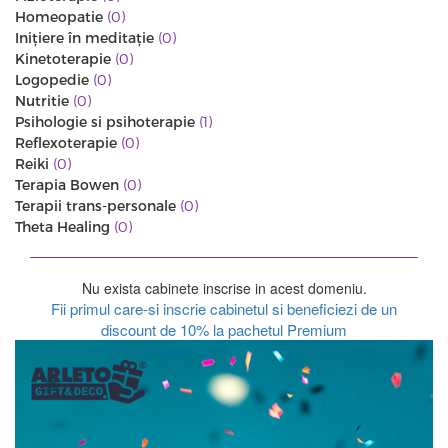
Homeopatie
(0)
Iniţiere în meditaţie
(0)
Kinetoterapie
(0)
Logopedie
(0)
Nutritie
(0)
Psihologie si psihoterapie
(1)
Reflexoterapie
(0)
Reiki
(0)
Terapia Bowen
(0)
Terapii trans-personale
(0)
Theta Healing
(0)
Nu exista cabinete inscrise in acest domeniu.
Fii primul care-si inscrie cabinetul si beneficiezi de un
discount de 10% la pachetul Premium