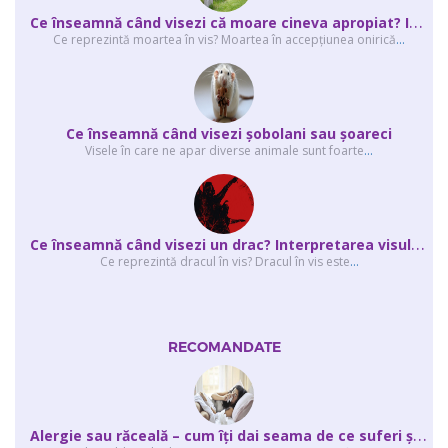
C
e înseamnă când visezi că moare cineva apropiat? Interpretarea visului în ...
Ce reprezintă moartea în vis? Moartea în accepţiunea onirică
...
Ce înseamnă când visezi şobolani sau şoareci
Visele în care ne apar diverse animale sunt foarte
...
C
e înseamnă când visezi un drac? Interpretarea visului în care apar unul sau...
Ce reprezintă dracul în vis? Dracul în vis este
...
RECOMANDATE
A
lergie sau răceală – cum îţi dai seama de ce suferi și de ce conteaz...