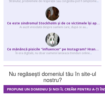
Strănutul, problemele de respirație sau congestia pot fi simptome
...
C
e este sindromul Stockholm și de ce victimele își apără agresorii.
Ai auzit vreodată despre oameni care, după ce au
...
C
e mănâncă pisicile “influencer” pe Instagram? Hrana lor virală
În era digitală, nu doar oamenii lanseaza trenduri online
...
Nu regăsești domeniul tău în site-ul
nostru?
PROPUNE UN DOMENIU ȘI NOI ÎL CREĂM PENTRU A-ȚI ÎN