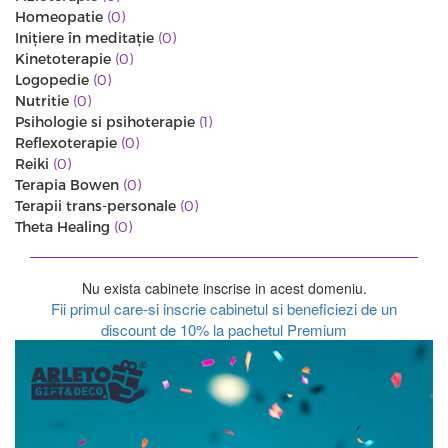
Homeopatie
(0)
Iniţiere în meditaţie
(0)
Kinetoterapie
(0)
Logopedie
(0)
Nutritie
(0)
Psihologie si psihoterapie
(1)
Reflexoterapie
(0)
Reiki
(0)
Terapia Bowen
(0)
Terapii trans-personale
(0)
Theta Healing
(0)
Nu exista cabinete inscrise in acest domeniu.
Fii primul care-si inscrie cabinetul si beneficiezi de un
discount de 10% la pachetul Premium