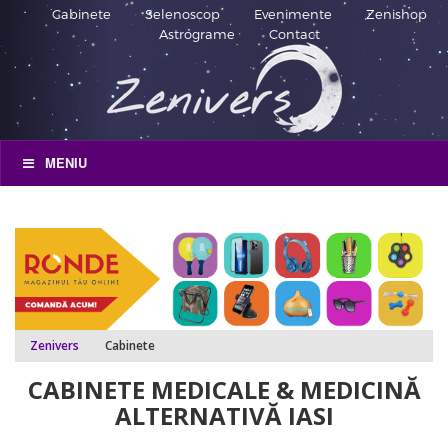
Cabinete
Selenoscop
Evenimente
Zenishop
Astrograme
Contact
MENIU
Zenivers
Cabinete
CABINETE MEDICALE & MEDICINĂ
ALTERNATIVĂ IASI