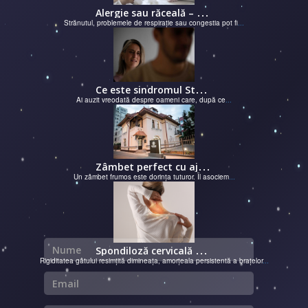
A
lergie sau răceală – cum îţi dai seama de ce suferi și de ce conteaz...
Strănutul, problemele de respirație sau congestia pot fi
...
C
e este sindromul Stockholm și de ce victimele își apără agresorii.
Ai auzit vreodată despre oameni care, după ce
...
Z
âmbet perfect cu ajutorul unui cabinet dentar
Un zâmbet frumos este dorința tuturor. Îl asociem
...
Nume
S
pondiloză cervicală – semnale de alarmă și soluții moderne chirurgie...
Rigiditatea gâtului resimțită dimineața, amorțeala persistentă a brațelor
...
Email