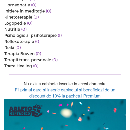
Homeopatie
(0)
Iniţiere în meditaţie
(0)
Kinetoterapie
(0)
Logopedie
(0)
Nutritie
(0)
Psihologie si psihoterapie
(1)
Reflexoterapie
(0)
Reiki
(0)
Terapia Bowen
(0)
Terapii trans-personale
(0)
Theta Healing
(0)
Nu exista cabinete inscrise in acest domeniu.
Fii primul care-si inscrie cabinetul si beneficiezi de un
discount de 10% la pachetul Premium