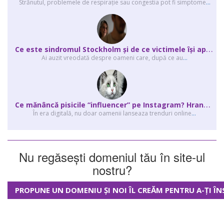
Strănutul, problemele de respirație sau congestia pot fi simptome
...
C
e este sindromul Stockholm și de ce victimele își apără agresorii.
Ai auzit vreodată despre oameni care, după ce au
...
C
e mănâncă pisicile “influencer” pe Instagram? Hrana lor virală
În era digitală, nu doar oamenii lanseaza trenduri online
...
Nu regăsești domeniul tău în site-ul
nostru?
PROPUNE UN DOMENIU ȘI NOI ÎL CREĂM PENTRU A-ȚI ÎN