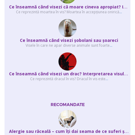
C
e înseamnă când visezi că moare cineva apropiat? Interpretarea visului în ...
Ce reprezintă moartea în vis? Moartea în accepţiunea onirică
...
Ce înseamnă când visezi şobolani sau şoareci
Visele în care ne apar diverse animale sunt foarte
...
C
e înseamnă când visezi un drac? Interpretarea visului în care apar unul sau...
Ce reprezintă dracul în vis? Dracul în vis este
...
RECOMANDATE
A
lergie sau răceală – cum îţi dai seama de ce suferi și de ce conteaz...