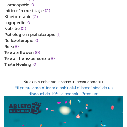
Homeopatie
(0)
Iniţiere în meditaţie
(0)
Kinetoterapie
(0)
Logopedie
(0)
Nutritie
(0)
Psihologie si psihoterapie
(1)
Reflexoterapie
(0)
Reiki
(0)
Terapia Bowen
(0)
Terapii trans-personale
(0)
Theta Healing
(0)
Nu exista cabinete inscrise in acest domeniu.
Fii primul care-si inscrie cabinetul si beneficiezi de un
discount de 10% la pachetul Premium