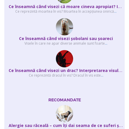
C
e înseamnă când visezi că moare cineva apropiat? Interpretarea visului în ...
Ce reprezintă moartea în vis? Moartea în accepţiunea onirică
...
Ce înseamnă când visezi şobolani sau şoareci
Visele în care ne apar diverse animale sunt foarte
...
C
e înseamnă când visezi un drac? Interpretarea visului în care apar unul sau...
Ce reprezintă dracul în vis? Dracul în vis este
...
RECOMANDATE
A
lergie sau răceală – cum îţi dai seama de ce suferi și de ce conteaz...