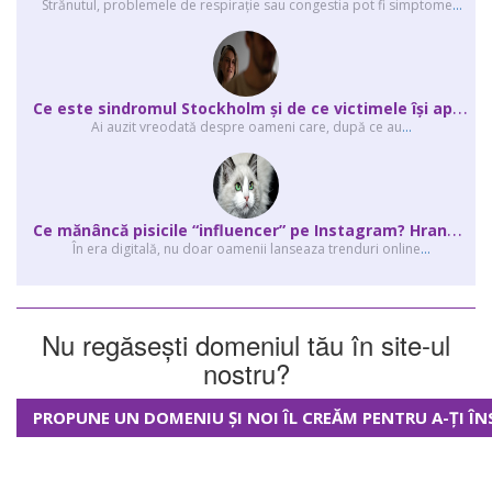
Strănutul, problemele de respirație sau congestia pot fi simptome
...
C
e este sindromul Stockholm și de ce victimele își apără agresorii.
Ai auzit vreodată despre oameni care, după ce au
...
C
e mănâncă pisicile “influencer” pe Instagram? Hrana lor virală
În era digitală, nu doar oamenii lanseaza trenduri online
...
Nu regăsești domeniul tău în site-ul
nostru?
PROPUNE UN DOMENIU ȘI NOI ÎL CREĂM PENTRU A-ȚI ÎN