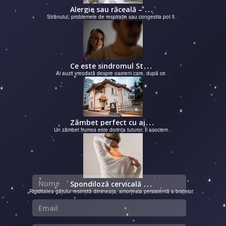
A
lergie sau răceală – cum îţi dai seama de ce suferi și de ce conteaz...
Strănutul, problemele de respirație sau congestia pot fi
...
C
e este sindromul Stockholm și de ce victimele își apără agresorii.
Ai auzit vreodată despre oameni care, după ce
...
Z
âmbet perfect cu ajutorul unui cabinet dentar
Un zâmbet frumos este dorința tuturor. Îl asociem
...
Nume
S
pondiloză cervicală – semnale de alarmă și soluții moderne chirurgie...
Rigiditatea gâtului resimțită dimineața, amorțeala persistentă a brațelor
...
Email