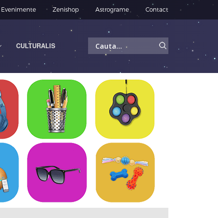
Evenimente
Zenishop
Astrograme
Contact
Caută
CULTURALIS