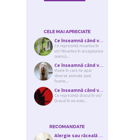
CELE MAI APRECIATE
C
e înseamnă când visezi că moare cineva apropiat? Interpretarea visului în ...
Ce reprezintă moartea în
vis? Moartea în accepţiunea
onirică
...
C
e înseamnă când visezi şobolani sau şoareci
Visele în care ne apar
diverse animale sunt
foarte
...
C
e înseamnă când visezi un drac? Interpretarea visului în care apar unul sau...
Ce reprezintă dracul în vis?
Dracul în vis este
...
RECOMANDATE
A
lergie sau răceală – cum îţi dai seama de ce suferi și de ce conteaz...