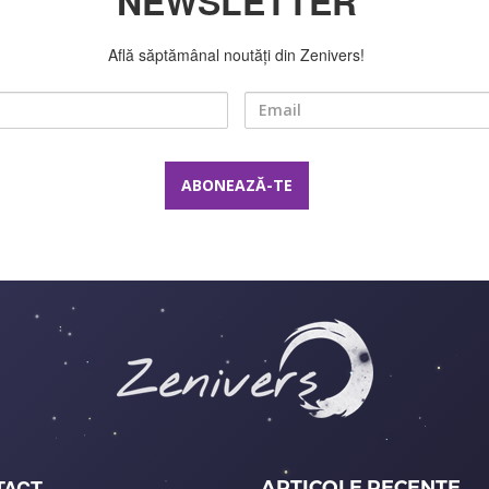
NEWSLETTER
Află săptămânal noutăți din Zenivers!
Nume
Email
TACT
ARTICOLE RECENTE