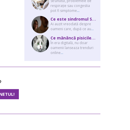
Strănutul, problemele de
respirație sau congestia
pot fi simptome
...
C
e este sindromul Stockholm și de ce victimele își apără agresorii.
Ai auzit vreodată despre
oameni care, după ce au
...
C
e mănâncă pisicile “influencer” pe Instagram? Hrana lor virală
În era digitală, nu doar
oamenii lanseaza trenduri
online
...
?
NETUL!